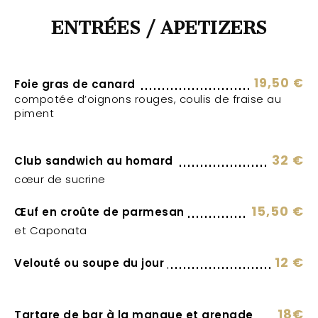
ENTRÉES / APETIZERS
19,50 €
Foie gras de canard
compotée d’oignons rouges, coulis de fraise au
piment
32 €
Club sandwich au homard
cœur de sucrine
15,50 €
Œuf en croûte de parmesan
et Caponata
12 €
Velouté ou soupe du jour
18€
Tartare de bar à la mangue et grenade